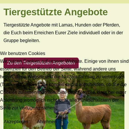
Tiergestützte Angebote
Tiergestützte Angebote mit Lamas, Hunden oder Pferden,
die Euch beim Erreichen Eurer Ziele individuell oder in der
Gruppe begleiten.
Wir benutzen Cookies
Wir nutzen Cookies auf unserer Website. Einige von ihnen sind
Zu den Tiergestützten Angeboten
essenziell für den Betrieb der Seite, während andere uns
helfen, diese Website und die Nutzererfahrung zu verbessern
(Tracking Cookies). Sie können selbst entscheiden, ob Sie die
Cookies zulassen möchten. Bitte beachten Sie, dass bei einer
Ablehnung womöglich nicht mehr alle Funktionalitäten der
Seite zur Verfügung stehen.
Akzeptieren
Ablehnen