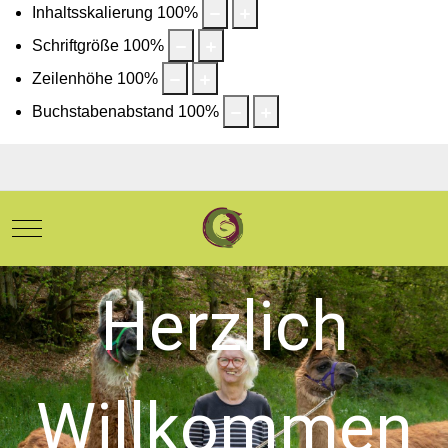
Inhaltsskalierung
100
%
Schriftgröße
100
%
Zeilenhöhe
100
%
Buchstabenabstand
100
%
Mobile Menu Toggle
Herzlich
Willkommen