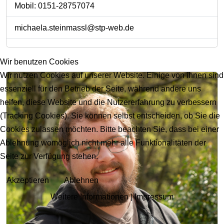
Mobil: 0151-28757074
michaela.steinmassl@stp-web.de
Wir benutzen Cookies
Wir nutzen Cookies auf unserer Website. Einige von ihnen sind
essenziell für den Betrieb der Seite, während andere uns
helfen, diese Website und die Nutzererfahrung zu verbessern
(Tracking Cookies). Sie können selbst entscheiden, ob Sie die
Cookies zulassen möchten. Bitte beachten Sie, dass bei einer
Ablehnung womöglich nicht mehr alle Funktionalitäten der
Seite zur Verfügung stehen.
Akzeptieren
Ablehnen
Weitere Informationen
|
Impressum