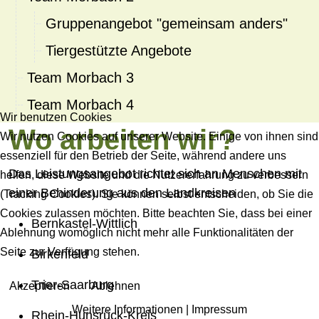
Gruppenangebot "gemeinsam anders"
Tiergestützte Angebote
Team Morbach 3
Team Morbach 4
Wir benutzen Cookies
Wo arbeiten wir?
Wir nutzen Cookies auf unserer Website. Einige von ihnen sind
essenziell für den Betrieb der Seite, während andere uns
Das Leistungsangebot richtet sich an Menschen mit
helfen, diese Website und die Nutzererfahrung zu verbessern
einer Behinderung aus den Landkreisen
(Tracking Cookies). Sie können selbst entscheiden, ob Sie die
Cookies zulassen möchten. Bitte beachten Sie, dass bei einer
Bernkastel-Wittlich
Ablehnung womöglich nicht mehr alle Funktionalitäten der
Seite zur Verfügung stehen.
Birkenfeld
Trier-Saarburg
Akzeptieren
Ablehnen
Weitere Informationen
|
Impressum
Rhein-Hunsrück-Kreis