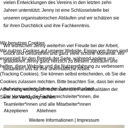
vielen Entwicklungen des Vereins in den letzten zehn
Jahren unterstützt. Jenny ist eine Schlüsselstelle bei
unseren organisatorischen Abläufen und wir schätzen sie
für ihren Durchblick und ihre Fachkenntnis.
Wir benutzen Cookies
Wir wünschen Jenny weiterhin viel Freude bei der Arbeit,
Wir nutzen Cookies auf unserer Website. Einige von ihnen sind
Glück und Gesundheit und ganz viele schöne Momente. Wir
essenziell für den Betrieb der Seite, während andere uns
gratulieren Jenny ganz herzlich zu diesem Jubiläum und
helfen, diese Website und die Nutzererfahrung zu verbessern
bedanken uns für ihre unermüdliche Arbeit.
(Tracking Cookies). Sie können selbst entscheiden, ob Sie die
Cookies zulassen möchten. Bitte beachten Sie, dass bei einer
Auf viele weitere Jahre der Zusammenarbeit!
Ablehnung womöglich nicht mehr alle Funktionalitäten der
Der Vorstand, die Fachbereichsleiter*innen, die
Seite zur Verfügung stehen.
Teamleiter*innen und alle Mitarbeiter*innen
Akzeptieren
Ablehnen
Weitere Informationen
|
Impressum