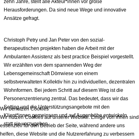
zehn Jahre, stellt alle Akteur*innen vor große
Herausforderungen. Da sind neue Wege und innovative
Ansätze gefragt.
Christoph Petry und Jan Peter von den sozial-
therapeutischen projekten haben die Arbeit mit der
Ambulanten Assistenz als best practice Beispiel vorgestellt.
Wir erzählten von dem spannenden Weg der
Lebensgemeinschaft Dörrwiese von einem
selbstverwalteten Kollektiv hin zu individuellen, dezentralen
Wohnformen. Bei jedem Schritt auf diesem Weg ist die
Personenzentrierung zentral. Das bedeutet, dass wir das
Setting und die Unterstützungsangebote mit den
Wir benutzen Cookies
Klient*innen gemeinsam und auf Augenhöhe entwickeln
Wir nutzen Cookies auf unserer Website. Einige von ihnen sind
statt sie vorzugeben.
essenziell für den Betrieb der Seite, während andere uns
helfen, diese Website und die Nutzererfahrung zu verbessern